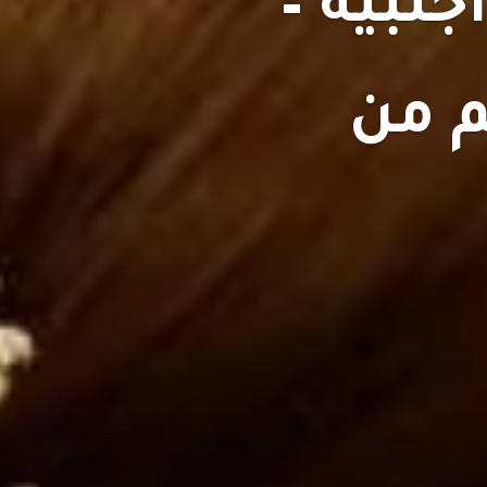
 اجنبية –
م من