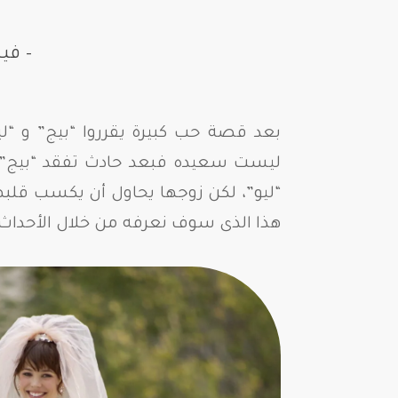
– في
بعد قصة حب كبيرة يقرروا “بيج” و “لي
ليست سعيده فبعد حادث تفقد “بيج” ذ
“ليو”، لكن زوجها يحاول أن يكسب قلبه
هذا الذى سوف نعرفه من خلال الأحداث.