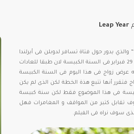
م
Leap Year
يأتي فيلم “السنة الكبيسة – Leap Year” والذي يدور حول فتاة تسافر لدوبلن فى أيرلندا
لكى تتقدم بعرض زواج خطيبها فى يوم 29 فبراير فى السنة الكبيسة لان طبقا للعادات
م له عرض زواج فى هذا اليوم فى السنة الكبيسة
 فتقرر أنها تتبع هذة الخطة لكن الذى لم يكن
بيسة فى هذا الموضوع فقط لكن سنة كبيسة
 تقابل كتير من المواقف و المغامرات فهل
ذى سوف نراه فى الفيلم.