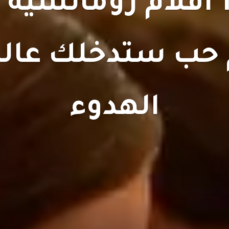
اجمل 10 افلام رومانسية
 حب ستدخلك عال
الهدوء