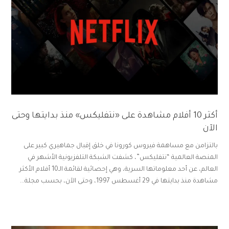
أكثر 10 أفلام مشاهدة على «نتفليكس» منذ بدايتها وحتى
الآن
بالتزامن مع مساهمة فيروس كورونا في خلق إقبال جماهيري كبير على
المنصة العالمية “نتفليكس”، كشفت الشبكة التلفزيونية الأشهر في
العالم، عن أحد معلوماتها السرية، وهي إحصائية لقائمة الـ10 أفلام الأكثر
مشاهدة منذ بدايتها في 29 أغسطس 1997، وحتى الآن، بحسب مجلة...