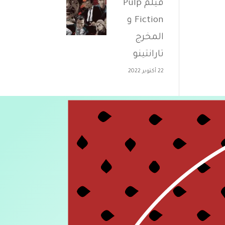
فيلم Pulp
Fiction و
المخرج
تارانتينو
22 أكتوبر 2022