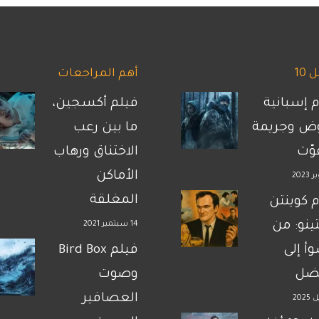
10
أهم المراجعات
م إسبانية
فيلم أكسجين،
ض وجريمة
ما بين رعب
فوّت
الاختناق ورهاب
الأماكن
المغلقة
م كوينتن
تينو: من
14 سبتمبر 2021
وأ إلى
فيلم Bird Box
فضل
وصوت
العصافير