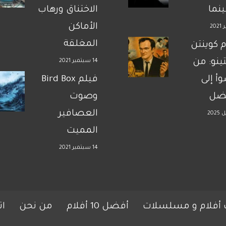
نما
الاختناق ورهاب
الأماكن
المغلقة
م كوينتن
تينو: من
14 سبتمبر 2021
وأ إلى
فيلم Bird Box
فضل
وصوت
العصافير
المميت
14 سبتمبر 2021
 أفلام و مسلسلات
أفضل 10 أفلام
من نحن
ات