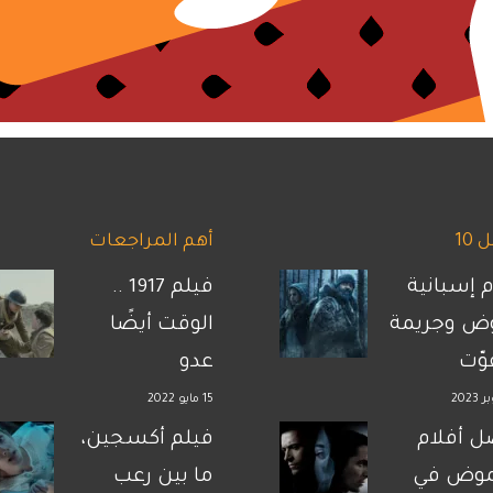
10
أهم المراجعات
م إسبانية
فيلم 1917 ..
ض وجريمة
الوقت أيضًا
فوّت
عدو
15 مايو 2022
 أفلام
فيلم أكسجين،
موض في
ما بين رعب