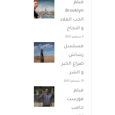
فيلم
Brooklyn..
الحب الملاذ
و النجاح
5 سبتمبر 2021
مسلسل
رشاش
صراع الخير
و الشر
13 ديسمبر 2021
فيلم
فورست
جامب