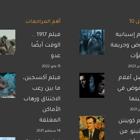
10
أهم المراجعات
م إسبانية
فيلم 1917 ..
ض وجريمة
الوقت أيضًا
فوّت
عدو
15 مايو 2022
 أفلام
فيلم أكسجين،
موض في
ما بين رعب
نما
الاختناق ورهاب
الأماكن
المغلقة
م كوينتن
تينو: من
14 سبتمبر 2021