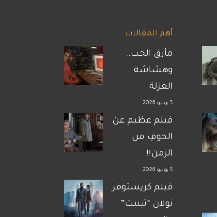
أهم المقالات
مأزق الحب..
وهشاشة
العزلة
5 يوليو 2026
فيلم عظيم عن
الخوفِ من
الزمن!!
5 يوليو 2026
فيلم كريستوفر
نولان “تينيت”