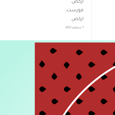
اركض
فورست،
اركض
7 سبتمبر 2021