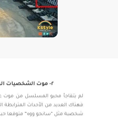
٢- موت الشخصيات الرئيسية.. مسلسل لعبة الحبار
لم يتفاجأ محبو المسلسل من موت ع
فهناك العديد من الأحداث المترابطة ال
شخصية مثل “سانجو ووه” متوقعا ‏حيث حا