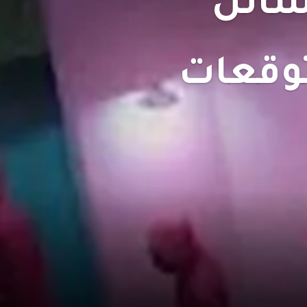
سائل
توقعات