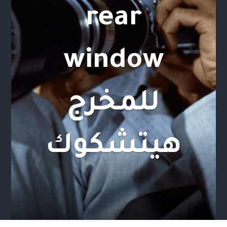
rear
window
للمخرج
هيتشكوك