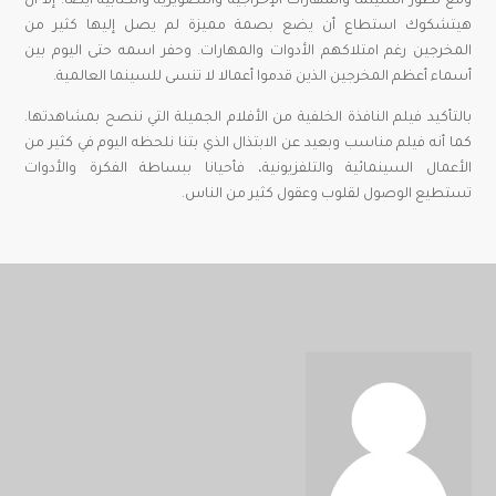
ومع تطور السينما والمهارات الإخراجية والتصويرية والكتابية أيضا. إلا أن
هيتشكوك استطاع أن يضع بصمة مميزة لم يصل إليها كثير من
المخرجين رغم امتلاكهم الأدوات والمهارات. وحفر اسمه حتى اليوم بين
أسماء أعظم المخرجين الذين قدموا أعمالا لا تنسى للسينما العالمية.
بالتأكيد فيلم النافذة الخلفية من الأفلام الجميلة التي ننصح بمشاهدتها.
كما أنه فيلم مناسب وبعيد عن الابتذال الذي بتنا نلحظه اليوم في كثير من
الأعمال السينمائية والتلفزيونية، فأحيانا ببساطة الفكرة والأدوات
تستطيع الوصول لقلوب وعقول كثير من الناس.