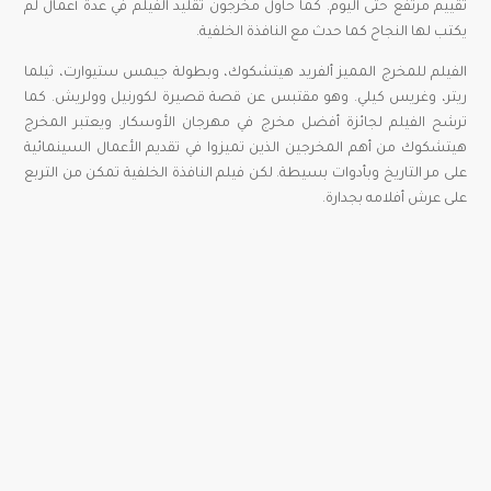
تقييم مرتفع حتى اليوم. كما حاول مخرجون تقليد الفيلم في عدة أعمال لم
يكتب لها النجاح كما حدث مع النافذة الخلفية.
الفيلم للمخرج المميز ألفريد هيتشكوك، وبطولة جيمس ستيوارت، ثيلما
ريتر، وغريس كيلي. وهو مقتبس عن قصة قصيرة لكورنيل وولريش. كما
ترشح الفيلم لجائزة أفضل مخرج في مهرجان الأوسكار. ويعتبر المخرج
هيتشكوك من أهم المخرجين الذين تميزوا في تقديم الأعمال السينمائية
على مر التاريخ وبأدوات بسيطة. لكن فيلم النافذة الخلفية تمكن من التربع
على عرش أفلامه بجدارة.