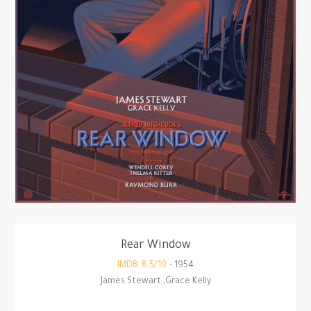
Rear Window
IMDB: 8.5/10
1954 –
James Stewart ,Grace Kelly