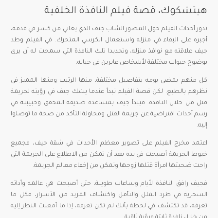
هيتشكوك، قصة فيلم النافذة الخلفية
تدور أحداث الفيلم حول المصور الشاب جيف الذي يعاني من كسر في قدمه،
أجبره على البقاء في منزله واستعمال الكرسي المتحرك. في الفيلم وطد
جيف علاقته مع نوافذ منزله، وتحديدا تلك النافذة التي سمحت له أن يرى
بوضوح حيوات مختلفة لأشخاص عابرين في حياته.
كل منهم يمضي يومه بتفاصيل مختلفة، منها الرتيب ومنها المميز في
نظرهم بالطبع. لكن قصة الفيلم تبدأ عندما يشك جيف في رؤيته لجريمة
قتل من خلال النافذة. فيبدأ جيف بمساعدة صديقه المحقق وحبيبته في
رسم أحداث افتراضية عن جريمة القتل ومحاولة التأكد من صحة ما توصلوا
إليه.
اعتمد مخرج الفيلم على تصوير معظم الأحداث في شقة جيف، فجميع
خيوط الجريمة أصبحت في يده بعد أن تمكن من الاطلاع على الجريمة التي
راحت ضحيتها امرأة قتلها زوجها وتمكن من إخفاء معالم الجريمة.
فجيف رافق النافذة لأيام وساعات طويلة، حتى أصبحت هي عالمه وأداته
السحرية في طرد الملل والتأمل واكتشاف المزيد من الأسرار، فكل ما
تعرفه، قد تكتشف في لحظة بأنك لم تكن تعرفه، إذا ما أمعنت النظر إليه
من خلال نافذة ثابتة ورؤية ثاقبة.