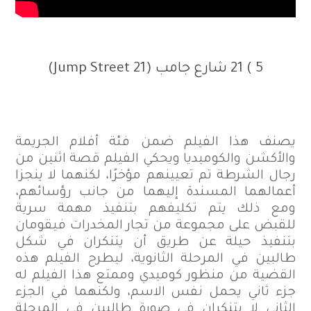
5 )
21 شارع جامب (21 Jump Street)
يصنف هذا الفيلم ضمن فئة أفلام الجريمة
والأكشن والكوميديا ويحكي الفيلم قصة اثنين من
رجال الشرطة تم تعيينهم مؤخرًا، لكنهما لا ينجزا
أعمالهما المسندة إليهما من جانب رؤسائهم،
ومع ذلك يتم تكليفهم بتنفيذ مهمة سرية
للقبض على مجموعة من تجار المخدرات فيقومان
بتنفيذ حيلة عن طريق أن يتنكران في شكل
طالبين في المرحلة الثانوية، ليطرح الفيلم هذه
القضية من منظور كوميدي وممتع هذا الفيلم له
جزء ثاني يحمل نفس الاسم، ولكنهما في الجزء
الثاني لا يتنكران في صورة طالبين في المرحلة