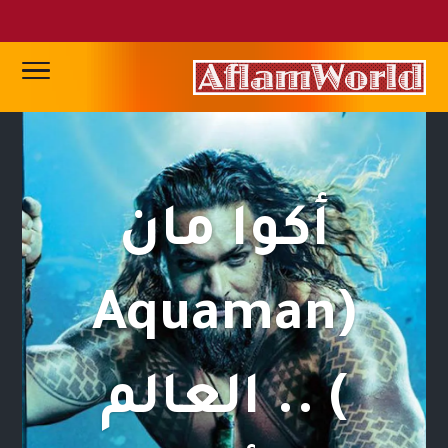
أكوا مان
(Aquaman
) .. العالم