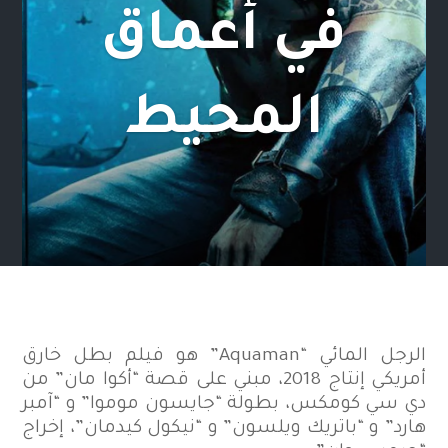
في أعماق
المحيط
الرجل المائي “Aquaman” هو فيلم بطل خارق
أمريكي إنتاج 2018، مبني على قصة “أكوا مان” من
دي سي كومكس، بطولة “جايسون موموا” و “آمبر
هارد” و “باتريك ويلسون” و “نيكول كيدمان”، إخراج