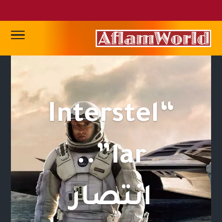
“Interstel
lar”..
انتصار