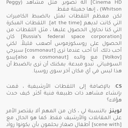
Cinema HD] الة تصوير. مثل مشاهد (Peggy
Whitson) ، إنها جميلة فقط.
لكن معظم اللقطات تمثل بالضبط الكاميرات
التي كانت لديهم [at the time]. اللقطات المبكرة
التي كنا نحاول الحصول عليها ، مثل اللقطات من
[Russia’s federal space corporation] كان
الحصول على روسكوزموس أصعب قليلاً. لكني
أحب ذلك. أنا أحب عندما ترى [cosmonaut] سيرجي
[Volkov] مع والده [also a cosmonaut]يبدو
السوفياتي. تبدو مبدعة. يمكنك أن ترى بالضبط أن
هذا ليس في أي مكان آخر سوى روسيا.
CS
: بالإضافة إلى اللقطات الأرشيفية ، قمت
بإنشاء مشاهد ذات طبيعة فنية أكثر. كيف حدث
هؤلاء؟
لوينز
: بالنسبة لي ، كان من المهم ألا يقتصر الأمر
على المقابلات والأرشيف فقط. كما هو الحال مع
[scene with] أطفال صغار يحلمون بأن يكونوا رواد