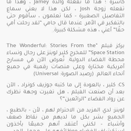
كأسرة ؛ هذا ما تفعله والدة Jamey ، وهذا ما
تفعله زوجة Josh ، لكن هذا لا يعني سماع
التفاصيل الصغيرة – كما تعلمون ، سأقوم حتى
بالتفكير في الأمر. عندما قال جامي “لقد رحلت أمي
حقًا” أعني ، هذه مشكلة كبيرة.
يركز فيلم “The Wonderful: Stories From the
Space Station” للمخرج كلير لوينز على رجال ونساء
محطة الفضاء الدولية. تُعرض الآن في مسارح
أمريكية مختارة وعلى منصات رقمية في جميع
أنحاء العالم. (رصيد الصورة: Universal)
CS: كلير ، بالعودة إلى ما كتبه جوزيف كونراد ، الآن
بعد أن صنعت الفيلم ، هل تغيرت وجهة نظرك
عن رواد الفضاء “الرائعين”؟
لوينز: لدي المزيد من الاحترام لهم ، لأن – بالطبع ،
الجميع بشر بكل ما لديهم من نقاط ضعف
وأشياء – لكنني أعتقد أنهم جميعًا يأخذون