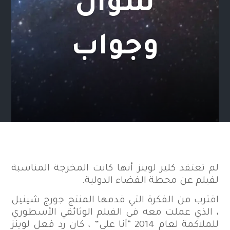
سؤال
وجواب
لم تعتقد كلير لوينز أنها كانت المخرجة المناسبة
لفيلم عن محطة الفضاء الدولية.
اقترب من الفكرة التي قدمها المنتج جورج شينيل
، الذي عملت معه في الفيلم الوثائقي الأسطوري
للملاكمة لعام 2014 “أنا علي” ، كان رد فعل لوينز