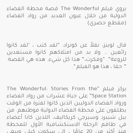
يروي فيلم The Wonderful قصة محطة الفضاء
الدولية من خلال عيون العديد من رواد الفضاء
(مقطع حصري)
قال لوينز، نقلاً عن كونراد: “لقد كتب ، ‘لقد كانوا
رائعين … ولا بد من امتلاكهم كانوا مستعدين
للروعة”. “وفكرت،” هذا كل شيء. هذه هي القصة.
” حقا ، هذا هو الفيلم “.
يركز فيلم “The Wonderful: Stories From the
Space Station” على حياة عشرات من رواد الفضاء
ورواد الفضاء الدوليين الذين كانوا لفترة من الوقت
يطلقون على محطة الفضاء الدولية موطنهم. من
بيل شيبرد وسيرجي كريكاليف، اللذين كانا أعضاء
في طاقم الرحلة الاستكشافية الأول للمحطة
منذ أكثر من 20 عامًا ، إلى سكوت كيلي وبيغي