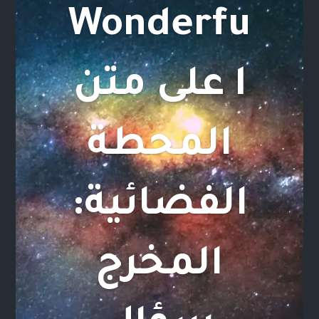
Wonderfu
l على متن
المحطة
الفضائية:
المخرج