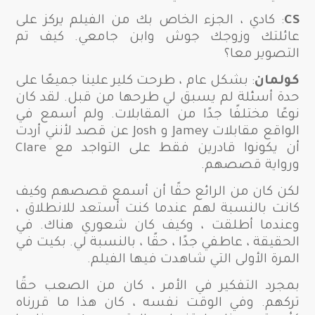
CS
: كادي ، الجزء الخاص بك من الفيلم يركز على
عائلتك وزوجك جوش وابن جامعي. كيف تم
التصوير معا؟
كولمان
: بشكل عام ، طرحت كلير علينا جميعًا على
حدة أسئلة لم يسبق لي طرحها من قبل. لقد كان
نوعًا مختلفًا جدًا من المقابلات. ولم أسمع في
الواقع مقابلات Jamey و Josh عن قصد لأنني أردت
أن يكونوا قادرين فقط على التواجد مع Clare
ورواية قصصهم.
لكن كان من الرائع حقًا أن أسمع قصصهم وكيف
كانت بالنسبة لهم عندما كنت أستعد للانطلاق ،
وعندما أطلقت ، وكيف كان شعوري هناك. في
الحقيقة ، عاطفي جدًا ، حقًا ، بالنسبة لي. بكيت في
المرة الأولى التي شاهدت فيها الفيلم.
بمجرد التفكير في الأمر ، كان من الصعب حقًا
تركهم. وفي الوقت نفسه ، كان هذا ما قررناه