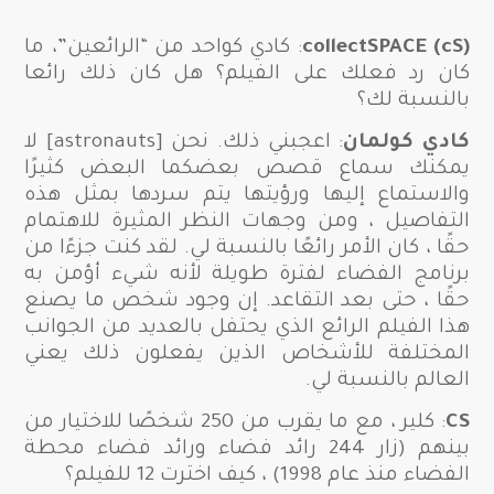
collectSPACE (cS)
: كادي كواحد من “الرائعين”، ما
كان رد فعلك على الفيلم؟ هل كان ذلك رائعا
بالنسبة لك؟
كادي كولمان
: اعجبني ذلك. نحن [astronauts] لا
يمكنك سماع قصص بعضكما البعض كثيرًا
والاستماع إليها ورؤيتها يتم سردها بمثل هذه
التفاصيل ، ومن وجهات النظر المثيرة للاهتمام
حقًا ، كان الأمر رائعًا بالنسبة لي.
لقد كنت جزءًا من
برنامج الفضاء لفترة طويلة لأنه شيء أؤمن به
حقًا ، حتى بعد التقاعد. إن وجود شخص ما يصنع
هذا الفيلم الرائع الذي يحتفل بالعديد من الجوانب
المختلفة للأشخاص الذين يفعلون ذلك يعني
العالم بالنسبة لي.
CS
: كلير ، مع ما يقرب من 250 شخصًا للاختيار من
بينهم (زار 244 رائد فضاء ورائد فضاء محطة
الفضاء منذ عام 1998) ، كيف اخترت 12 للفيلم؟