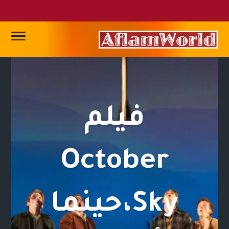
فيلم
October
Sky،حينما