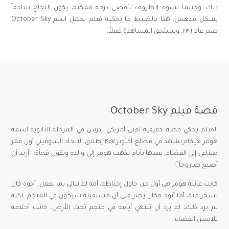
ذلك. وحينما تسوء الظروف لأقصى درجة ممكنة، يكون النجاح ساحقاً
بشكل مدهش. هذا بالضبط ما يحكيه فيلم يحمل اسم October Sky
صدر عام ١٩٩٩، ويستحق المشاهدة فعلاً.
قصة فيلم October Sky
الفيلم يحكي قصة حقيقية لفتى أمريكي يدرس في المرحلة الثانوية اسمه
هومر هيكام يشهد في مطلع أكتوبر ١٩٥٧ إطلاق الاتحاد السوفيتي أول قمر
صناعي إلى الفضاء. بعدها بأيام يذهب هومر إلى والده ويقول فجأة: “أريد أن
أصنع صاروخاً”!
كانت عائلة هومر هي أول من حاول إحباطه، أمه لم تبالي بما يفعل، أخوه كان
يسخر منه، أما أبوه فكان يصر على أن مستقبله سيكون في المنجم. لكنه
لم يرد ذلك، لم يرد أن تنتهي أيامه في منجم تحت الأرض، كانت أحلامه
تلامس الفضاء.