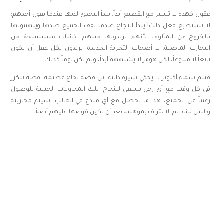
عقول كهذه لا تسير مع القطيع أبداً. يبدأ التحدي لديها عندما يقول أحدهم:
لا تستطيع فعل ذلك! يبدأ النجاح عندما يقف الجميع ضدها ويتهمونها
بالخروج عن المألوف. لأنهم يريدونها مثلهم، كائنات مستنسخة من
التجارب الماضية، لا أصحاب التجربة الجديدة. يريدون لكل عقل أن يكون
تابعاً لا متبوعاً، لكن هومر لا يشبههم أبداً، ولم يكن يوماً كذلك.
فيلم سماء أكتوبر لا يحكي سيرة ذاتية، بل قصة نجاح عظيمة، قصة تتكرر
في كل وقت مع أي رجل يسعى للنجاح. تلك المحاولات الحثيثة للوصول
رغماً عن الجميع، هذا ما يحصل مع أي مبدع في الغالب. سيتم محاربته
والنيل منه، ثم الاعتراف بموهبته بعد أن يكون فرضها عليهم أصلاً.