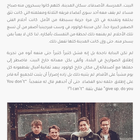
البيت، المدرسة، الأصدقاء، سكان المدينة، كلهم كانوا يسخرون منه صباح
مساء. لم يقف معه أحد سوى أعضاء فريقه الثلاثة ومعلمته التي كانت تثق
بحلمه وتمنحه في كل مرة جرعة بسيطة من الأمل. كانت أحلام الفتى
الصغير كبيرة جداً، لكن مدينة كولوود في وست فيرجينيا أصغر من أن تسع
تلك الأحلام. لم يمنعه ذلك لحظة من التمسك بأفكاره، لذا كان لا يعبأ بمن
يسخر منه، حتى وإن كانت المدينة كلها تفعل ذلك.
لم تكن البداية ناجحة بل إنه فشل كثيراً كثيراً حتى منعه أبوه من تجربة
إطلاق الصواريخ في البلدة، وألقى بكل معداته خارج البيت. فاضطر إلى
حملها مع أصدقائه إلى مكان خارج كولوود يبعد ثمانية أميال يقطعونه كل
يوم مشياً على الأقدام. لم يثنيه ذلك بل زاده إصراراً أن يثبت للجميع أنه قادر
على إطلاق حلمه نحو الفضاء. حتى أن أحدهم قال له متعجباً: “You don’t
give up, do you” فقال بثقة: “I can’t”!